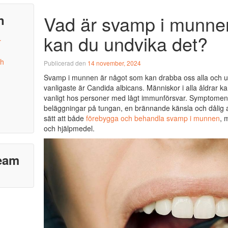
Vad är svamp i munne
n
kan du undvika det?
r
ch
Publicerad den
14 november, 2024
Svamp i munnen är något som kan drabba oss alla och u
vanligaste är Candida albicans. Människor i alla åldrar ka
vanligt hos personer med lågt immunförsvar. Symptomen 
beläggningar på tungan, en brännande känsla och dålig a
sätt att både
förebygga och behandla svamp i munnen
, 
och hjälpmedel.
ream