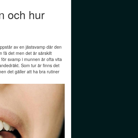
n och hur
ppstår av en jästsvamp där den
n få det men det är särskilt
för svamp i munnen är ofta vita
ndedräkt. Som tur är finns det
men det gäller att ha bra rutiner