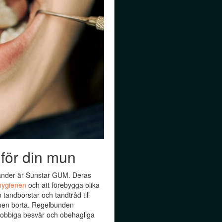
 för din mun
tänder är Sunstar GUM. Deras
hygienen
och att förebygga olika
tandborstar och tandtråd till
ampen borta. Regelbunden
jobbiga besvär och obehagliga