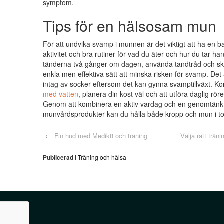
symptom.
Tips för en hälsosam mun
För att undvika svamp i munnen är det viktigt att ha en ba
aktivitet och bra rutiner för vad du äter och hur du tar h
tänderna två gånger om dagen, använda tandtråd och s
enkla men effektiva sätt att minska risken för svamp. Det ä
intag av socker eftersom det kan gynna svamptillväxt. K
med vatten
, planera din kost väl och att utföra daglig rör
Genom att kombinera en aktiv vardag och en genomtänk
munvårdsprodukter kan du hålla både kropp och mun i t
‹
Fin hud med Medik8 och träning
Välja rätt trän
Publicerad i
Träning och hälsa