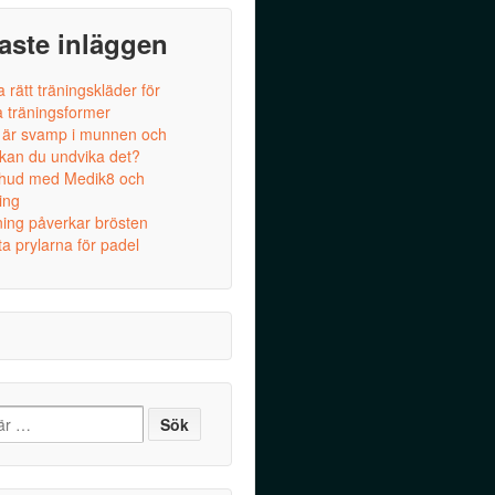
aste inläggen
a rätt träningskläder för
a träningsformer
 är svamp i munnen och
 kan du undvika det?
 hud med Medik8 och
ing
ning påverkar brösten
a prylarna för padel