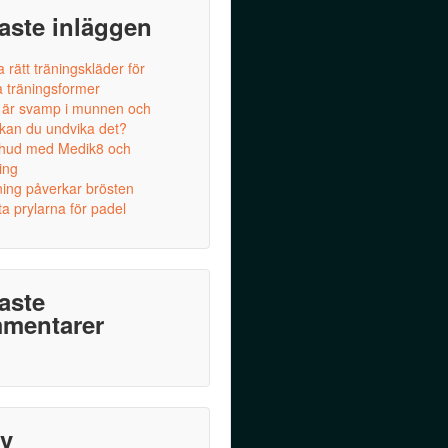
aste inläggen
a rätt träningskläder för
a träningsformer
 är svamp i munnen och
 kan du undvika det?
 hud med Medik8 och
ing
ning påverkar brösten
a prylarna för padel
aste
mentarer
iv