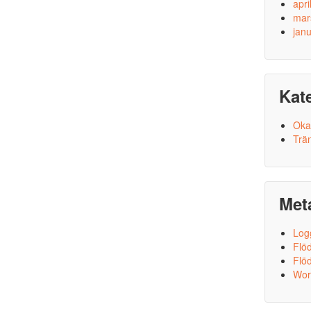
apri
mar
jan
Kat
Oka
Trä
Met
Log
Flöd
Flö
Wor