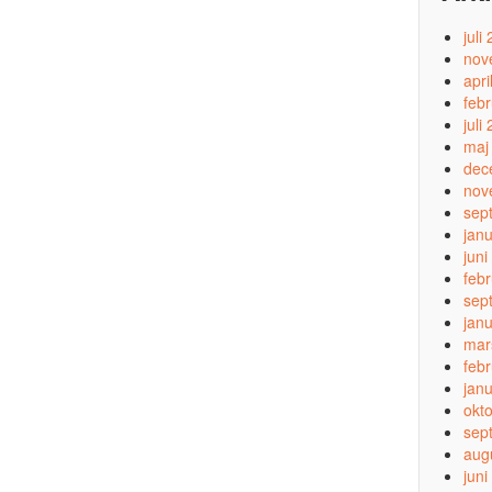
juli
nov
apri
feb
juli
maj
dec
nov
sep
jan
juni
feb
sep
jan
mar
feb
jan
okt
sep
aug
juni