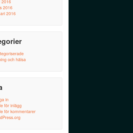
l 2016
s 2016
uari 2016
egorier
tegoriserade
ning och hälsa
a
ga in
e för inlägg
de för kommentarer
dPress.org