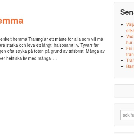
Sen
hemma
Välj
olik
Vad
enkelt hemma Träning är ett måste för alla som vill må
hur
ara starka och leva ett långt, hälsosamt liv. Tyvärr får
Fin
gen ofta stryka på foten på grund av tidsbrist. Många av
trän
…
ver hektiska liv med många
Trä
Bäst
Search
for: