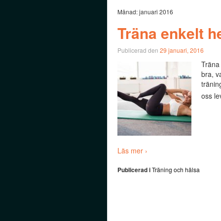
Månad:
januari 2016
Träna enkelt 
Publicerad den
29 januari, 2016
Träna 
bra, v
tränin
oss le
Läs mer ›
Publicerad i
Träning och hälsa