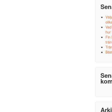
Sen
Välj
olik
Vad
hur
Fin
trän
Trä
Bäst
Sen
kom
Ark