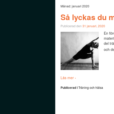
Månad:
januari 2020
Så lyckas du 
Publicerad den
31 januari, 2020
En för
materi
del tr
och de
Läs mer ›
Publicerad i
Träning och hälsa