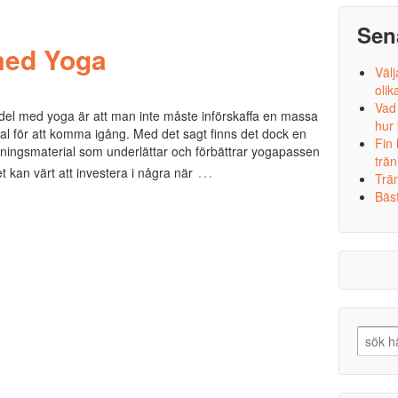
Sen
med Yoga
Välj
olik
Vad
del med yoga är att man inte måste införskaffa en massa
hur
al för att komma igång. Med det sagt finns det dock en
Fin
äningsmaterial som underlättar och förbättrar yogapassen
trän
…
t kan värt att investera i några när
Trä
Bäst
Search
for: