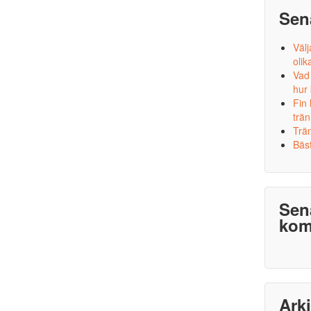
Sen
Välj
olik
Vad
hur
Fin
trän
Trä
Bäst
Sen
kom
Ark