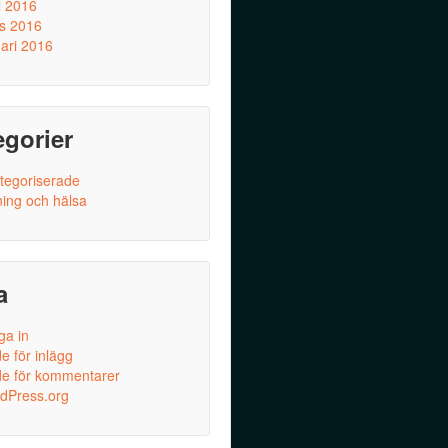
l 2016
s 2016
uari 2016
egorier
tegoriserade
ning och hälsa
a
ga in
e för inlägg
de för kommentarer
dPress.org