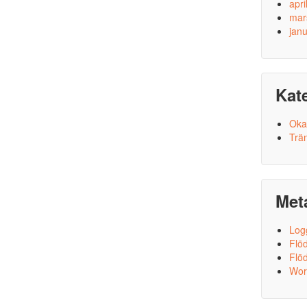
apri
mar
jan
Kat
Oka
Trä
Met
Log
Flöd
Flö
Wor