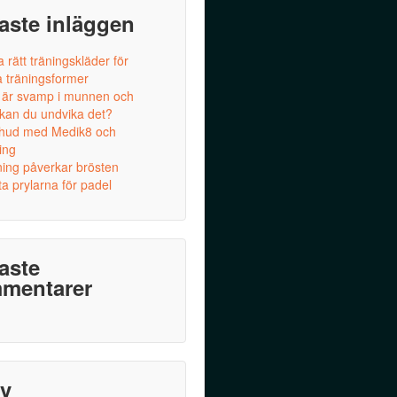
aste inläggen
a rätt träningskläder för
a träningsformer
 är svamp i munnen och
 kan du undvika det?
 hud med Medik8 och
ing
ning påverkar brösten
a prylarna för padel
aste
mentarer
iv