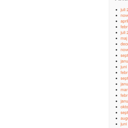
juli
nov
apri
feb
juli
maj
dec
nov
sep
jan
juni
feb
sep
jan
mar
feb
jan
okt
sep
aug
juni