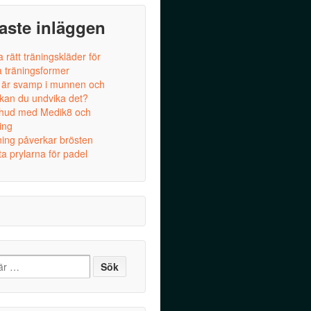
aste inläggen
a rätt träningskläder för
a träningsformer
 är svamp i munnen och
 kan du undvika det?
 hud med Medik8 och
ing
ning påverkar brösten
a prylarna för padel