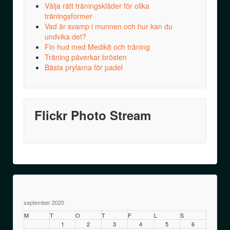
Välja rätt träningskläder för olika
träningsformer
Vad är svamp i munnen och hur kan du
undvika det?
Fin hud med Medik8 och träning
Träning påverkar brösten
Bästa prylarna för padel
Flickr Photo Stream
september 2020
M
T
O
T
F
L
S
1
2
3
4
5
6