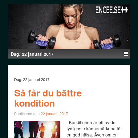
Dag:
22 januari 2017
Dag:
22 januari 2017
Så får du bättre
kondition
Publicerad den
22 januari, 2017
Konditionen är ett av de
tydligaste kännemärkena för
en god hälsa. Även om en